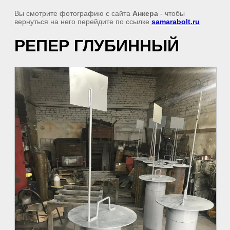
Вы смотрите фотографию с сайта
Анкера
- чтобы
вернуться на него перейдите по ссылке
samarabolt.ru
РЕПЕР ГЛУБИННЫЙ